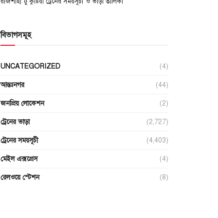
রাজশাহী টু কুষ্টিয়া ট্রেনের সময়সূচী ও ভাড়া তালিকা
বিভাগসমূহ
UNCATEGORIZED
(4)
আন্তঃনগর
(44)
জনপ্রিয় লোকেশন
(2)
ট্রেনের ভাড়া
(2,727)
ট্রেনের সময়সূচী
(4,403)
মেইল এক্সপ্রেস
(4)
রেলওয়ে স্টেশন
(8)