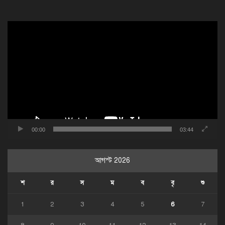
ভিডিও
প্লেয়ার
00:00
03:44
আগস্ট 2026
শ
র
স
ম
ব
বৃ
শু
1
2
3
4
5
6
7