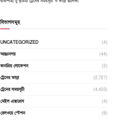
রাজশাহী টু কুষ্টিয়া ট্রেনের সময়সূচী ও ভাড়া তালিকা
বিভাগসমূহ
UNCATEGORIZED
(4)
আন্তঃনগর
(44)
জনপ্রিয় লোকেশন
(2)
ট্রেনের ভাড়া
(2,727)
ট্রেনের সময়সূচী
(4,403)
মেইল এক্সপ্রেস
(4)
রেলওয়ে স্টেশন
(8)