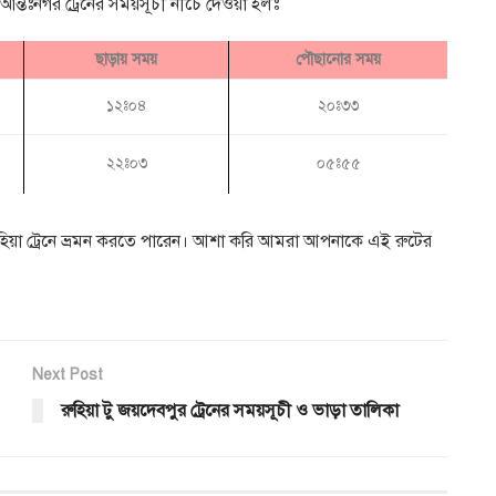
ত আন্তঃনগর ট্রেনের সময়সূচী নীচে দেওয়া হলঃ
ছাড়ায় সময়
পৌছানোর সময়
১২ঃ০৪
২০ঃ৩৩
২২ঃ০৩
০৫ঃ৫৫
রুহিয়া ট্রেনে ভ্রমন করতে পারেন। আশা করি আমরা আপনাকে এই রুটের
Next Post
রুহিয়া টু জয়দেবপুর ট্রেনের সময়সূচী ও ভাড়া তালিকা