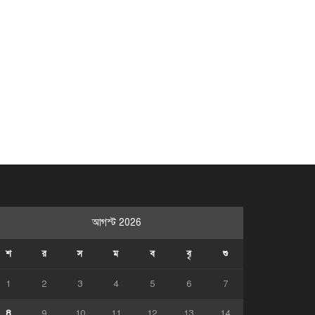
আগস্ট 2026
শ
র
স
ম
ব
বৃ
শু
1
2
3
4
5
6
7
8
9
10
11
12
13
14