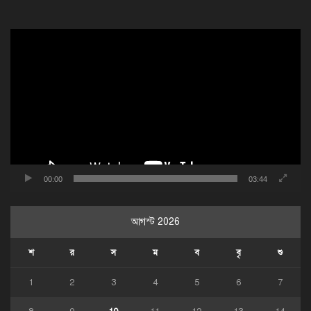
ভিডিও
প্লেয়ার
00:00
03:44
আগস্ট 2026
শ
র
স
ম
ব
বৃ
শু
1
2
3
4
5
6
7