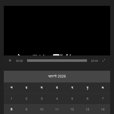
ভিডিও
প্লেয়ার
00:00
03:44
আগস্ট 2026
শ
র
স
ম
ব
বৃ
শু
1
2
3
4
5
6
7
8
9
10
11
12
13
14