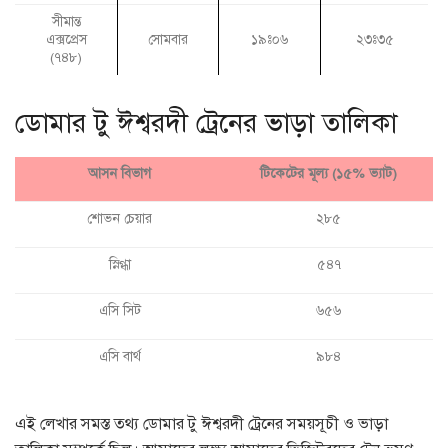
সীমান্ত
এক্সপ্রেস
সোমবার
১৯ঃ০৬
২৩ঃ৩৫
(৭৪৮)
ডোমার টু ঈশ্বরদী ট্রেনের ভাড়া তালিকা
আসন বিভাগ
টিকেটের মূল্য (১৫% ভ্যাট)
শোভন চেয়ার
২৮৫
স্নিগ্ধা
৫৪৭
এসি সিট
৬৫৬
এসি বার্থ
৯৮৪
এই লেখার সমস্ত তথ্য ডোমার টু ঈশ্বরদী ট্রেনের সময়সূচী ও ভাড়া