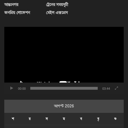
আন্তঃনগর
ট্রেনের সময়সূচী
জনপ্রিয় লোকেশন
মেইল এক্সপ্রেস
ভিডিও
প্লেয়ার
00:00
03:44
আগস্ট 2026
শ
র
স
ম
ব
বৃ
শু