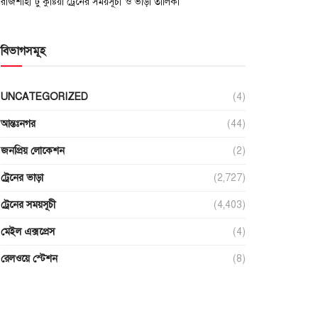
রাজশাহী টু কুষ্টিয়া ট্রেনের সময়সূচী ও ভাড়া তালিকা
বিভাগসমূহ
UNCATEGORIZED
(4)
আন্তঃনগর
(44)
জনপ্রিয় লোকেশন
(2)
ট্রেনের ভাড়া
(2,727)
ট্রেনের সময়সূচী
(4,403)
মেইল এক্সপ্রেস
(4)
রেলওয়ে স্টেশন
(8)