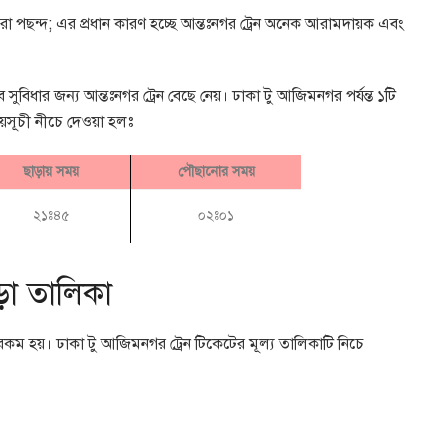
 সেরা পছন্দ; এর প্রধান কারণ হচ্ছে আন্তঃনগর ট্রেন অনেক আরামদায়ক এবং
সুবিধার জন্য আন্তঃনগর ট্রেন বেছে নেয়। ঢাকা টু আজিমনগর পর্যন্ত ১টি
য়সূচী নীচে দেওয়া হলঃ
ছাড়ায় সময়
পৌছানোর সময়
২১ঃ৪৫
০২ঃ০১
ড়া তালিকা
্ন রকম হয়। ঢাকা টু আজিমনগর ট্রেন টিকেটের মূল্য তালিকাটি নিচে