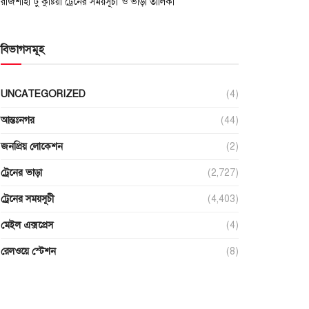
রাজশাহী টু কুষ্টিয়া ট্রেনের সময়সূচী ও ভাড়া তালিকা
বিভাগসমূহ
UNCATEGORIZED
(4)
আন্তঃনগর
(44)
জনপ্রিয় লোকেশন
(2)
ট্রেনের ভাড়া
(2,727)
ট্রেনের সময়সূচী
(4,403)
মেইল এক্সপ্রেস
(4)
রেলওয়ে স্টেশন
(8)