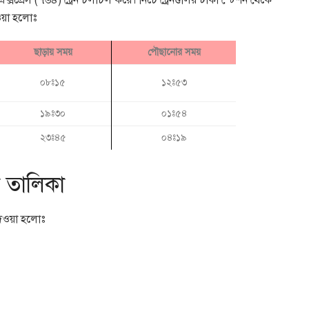
রা এক্সপ্রেস (৭৬৪) ট্রেন চলাচল করে। নিচে ট্রেনগুলির ঢাকা স্টেশন থেকে
ওয়া হলোঃ
ছাড়ায় সময়
পৌছানোর সময়
০৮ঃ১৫
১২ঃ৫৩
১৯ঃ৩০
০১ঃ৫৪
২৩ঃ৪৫
০৪ঃ১৯
ড়া তালিকা
 দেওয়া হলোঃ