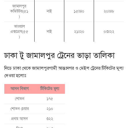
জামালপুর
কমিউটর(৫১
নাই
১৫ঃ৪০
২০ঃ৪৮
)
ভাওয়াল
এক্সপ্রেস(৫৫
নাই
২১ঃ২০
০৩ঃ২২
)
ঢাকা টু জামালপুর ট্রেনের ভাড়া তালিকা
নিচে ঢাকা থেকে জামালপুরগামী আন্তঃনগর ও মেইল ট্রেনের টিকিটের মূল্য
দেওয়া হলোঃ
আসন বিভাগ
টিকিটের মূল্য
শোভন
১৭৫
শোভন চেয়ার
২১০
প্রথম আসন
৩২২