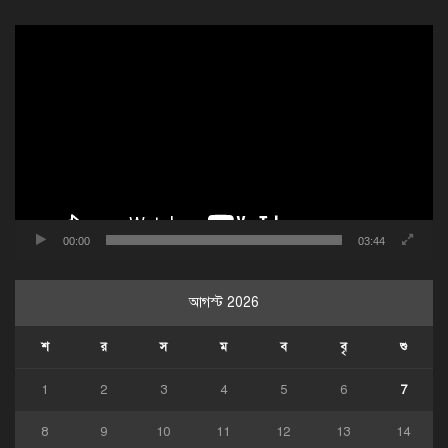
ভিডিও
প্লেয়ার
00:00
03:44
আগস্ট 2026
শ
র
স
ম
ব
বৃ
শু
1
2
3
4
5
6
7
8
9
10
11
12
13
14