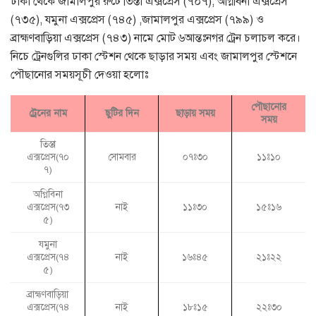
ঢাকা থেকে জামালপুর রুটে তিস্তা এক্সপ্রেস (৭০৭), অগ্নিবিনা এক্সপ্রেস
(৭৩৫), যমুনা এক্সপ্রেস (৭৪৫) ,জামালপুর এক্সপ্রেস (৭৯৯) ও
ব্রাহ্মণবাড়িয়া এক্সপ্রেস (৭৪৩) নামে মোট ৬আন্তঃনগর ট্রেন চলাচল করে।
নিচে ট্রেনগুলির ঢাকা স্টেশন থেকে ছাড়ার সময় এবং জামালপুর স্টেশনে
পৌছানোর সময়সূচী দেওয়া হলোঃ
পৌছানোর
ট্রেনের নাম
ছুটির দিন
ছাড়ায় সময়
সময়
তিস্তা
এক্সপ্রেস(৭০
সোমবার
০৭ঃ৩০
১১ঃ১০
৭)
অগ্নিবিনা
এক্সপ্রেস(৭৩
নাই
১১ঃ৩০
১৫ঃ১৬
৫)
যমুনা
এক্সপ্রেস(৭৪
নাই
১৬ঃ৪৫
২১ঃ২২
৫)
ব্রাহ্মণবাড়িয়া
এক্সপ্রেস(৭৪
নাই
১৮ঃ১৫
২২ঃ৩০