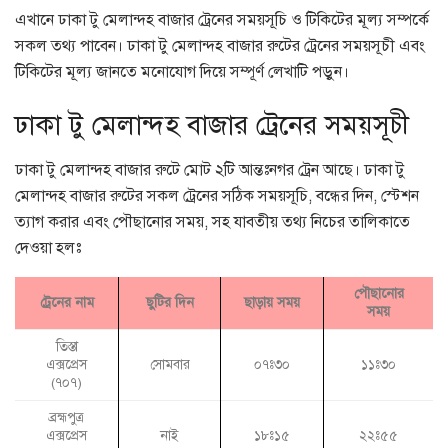
এখানে ঢাকা টু মেলান্দহ বাজার ট্রেনের সময়সূচি ও টিকিটের মূল্য সম্পর্কে
সকল তথ্য পাবেন। ঢাকা টু মেলান্দহ বাজার রুটের ট্রেনের সময়সূচী এবং
টিকিটের মূল্য জানতে মনোযোগ দিয়ে সম্পূর্ণ লেখাটি পড়ুন।
ঢাকা টু মেলান্দহ বাজার ট্রেনের সময়সূচী
ঢাকা টু মেলান্দহ বাজার রুটে মোট ২টি আন্তঃনগর ট্রেন আছে। ঢাকা টু
মেলান্দহ বাজার রুটের সকল ট্রেনের সঠিক সময়সূচি, বন্ধের দিন, স্টেশন
ত্যাগ করার এবং পৌছানোর সময়, সহ যাবতীয় তথ্য নিচের তালিকাতে
দেওয়া হলঃ
পৌছানোর
ট্রেনের নাম
ছুটির দিন
ছাড়ায় সময়
সময়
তিস্তা
এক্সপ্রেস
সোমবার
০৭ঃ৩০
১১ঃ৩০
(৭০৭)
ব্রহ্মপুত্র
এক্সপ্রেস
নাই
১৮ঃ১৫
২২ঃ৫৫