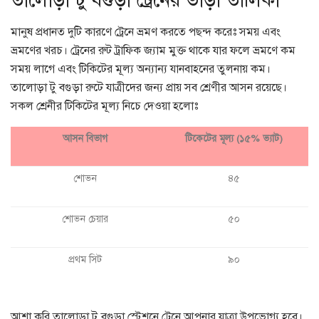
তালোড়া টু বগুড়া ট্রেনের ভাড়া তালিকা
মানুষ প্রধানত দুটি কারণে ট্রেনে ভ্রমণ করতে পছন্দ করেঃ সময় এবং
ভ্রমণের খরচ। ট্রেনের রুট ট্রাফিক জ্যাম মুক্ত থাকে যার ফলে ভ্রমণে কম
সময় লাগে এবং টিকিটের মূল্য অন্যান্য যানবাহনের তুলনায় কম।
তালোড়া টু বগুড়া রুটে যাত্রীদের জন্য প্রায় সব শ্রেণীর আসন রয়েছে।
সকল শ্রেনীর টিকিটের মূল্য নিচে দেওয়া হলোঃ
আসন বিভাগ
টিকেটের মূল্য (১৫% ভ্যাট)
শোভন
৪৫
শোভন চেয়ার
৫০
প্রথম সিট
৯০
আশা করি তালোড়া টু বগুড়া স্টেশনে ট্রেনে আপনার যাত্রা উপভোগ্য হবে।