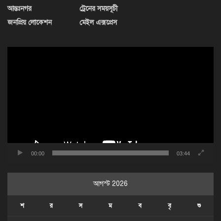
আন্তঃনগর
ট্রেনের সময়সূচী
জনপ্রিয় লোকেশন
মেইল এক্সপ্রেস
ভিডিও
প্লেয়ার
00:00
03:44
আগস্ট 2026
শ
র
স
ম
ব
বৃ
শু