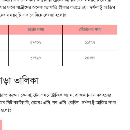
লাচল করে। এখানে সকল আন্তঃনগর ট্রেনের আপডেটেড সময়সূচি দেওয়া
যার ফলে যাত্রীদের অনেক ভোগান্তি স্বীকার করতে হয়। দর্শনা টু আজিম
্রেনের সময়সূচি এখানে নিচে দেওয়া হলোঃ
ছাড়ায় সময়
পৌছানোর সময়
০৯ঃ০৬
১১ঃ২২
১৮ঃ২৬
২০ঃ৪৭
ভাড়া তালিকা
রুন। কেননা, ট্রেন ভ্রমনে ট্রাফিক জ্যাম, বা অন্যান্য যানবাহনের
মের সিট ক্যাটাগরি, যেমনঃ এসি, নন-এসি, কেবিন। দর্শনা টু আজিম নগর
া হলোঃ