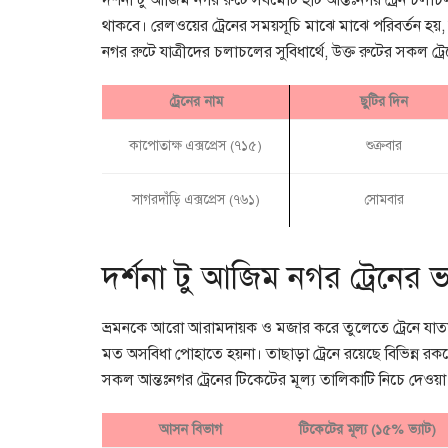
দর্শনা টু আজিম নগর রুটে সর্বমোট ২টি আন্তঃনগর ট্রেন চ
থাকবে। রেলওয়ের ট্রেনের সময়সূচি মাঝে মাঝে পরিবর্তন হয়, 
নগর রুটে যাত্রীদের চলাচলের সুবিধার্থে, উক্ত রুটের সকল ট
ট্রেনের নাম
ছুটির দিন
কাপোতাক্ষ এক্সপ্রেস (৭১৫)
শুক্রবার
সাগরদাঁড়ি এক্সপ্রেস (৭৬১)
সোমবার
দর্শনা টু আজিম নগর ট্রেনের 
ভ্রমনকে আরো আরামদায়ক ও মজার করে তুলেতে ট্রেনে যাতায়াত ক
মত অসবিধা পোহাতে হয়না। তাছাড়া ট্রেনে রয়েছে বিভিন্ন রক
সকল আন্তঃনগর ট্রেনের টিকেটের মূল্য তালিকাটি নিচে দেওয়
আসন বিভাগ
টিকেটের মূল্য (১৫% ভ্যাট)