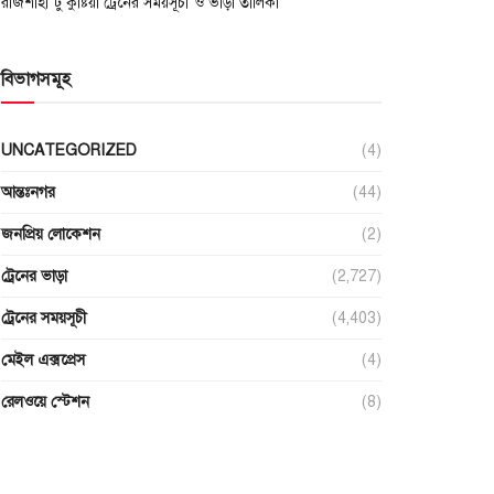
রাজশাহী টু কুষ্টিয়া ট্রেনের সময়সূচী ও ভাড়া তালিকা
বিভাগসমূহ
UNCATEGORIZED
(4)
আন্তঃনগর
(44)
জনপ্রিয় লোকেশন
(2)
ট্রেনের ভাড়া
(2,727)
ট্রেনের সময়সূচী
(4,403)
মেইল এক্সপ্রেস
(4)
রেলওয়ে স্টেশন
(8)