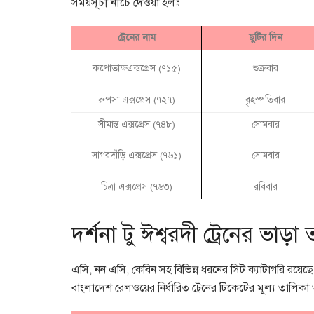
সময়সূচী নীচে দেওয়া হলঃ
ট্রেনের নাম
ছুটির দিন
কপোতাক্ষএক্সপ্রেস (৭১৫)
শুক্রবার
রুপসা এক্সপ্রেস (৭২৭)
বৃহস্পতিবার
সীমান্ত এক্সপ্রেস (৭৪৮)
সোমবার
সাগরদাঁড়ি এক্সপ্রেস (৭৬১)
সোমবার
চিত্রা এক্সপ্রেস (৭৬৩)
রবিবার
দর্শনা টু ঈশ্বরদী ট্রেনের ভাড়া
এসি, নন এসি, কেবিন সহ বিভিন্ন ধরনের সিট ক্যাটাগরি রয়েছে ট্
বাংলাদেশ রেলওয়ের নির্ধারিত ট্রেনের টিকেটের মূল্য তালিক