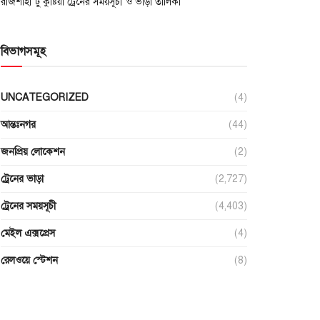
রাজশাহী টু কুষ্টিয়া ট্রেনের সময়সূচী ও ভাড়া তালিকা
বিভাগসমূহ
UNCATEGORIZED
(4)
আন্তঃনগর
(44)
জনপ্রিয় লোকেশন
(2)
ট্রেনের ভাড়া
(2,727)
ট্রেনের সময়সূচী
(4,403)
মেইল এক্সপ্রেস
(4)
রেলওয়ে স্টেশন
(8)