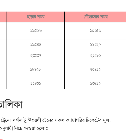
ছাড়ায় সময়
পৌছানোর সময়
০৯ঃ০৬
১০ঃ৫০
০৯ঃ৪৪
১১ঃ২৫
২৩ঃ৩৭
২১ঃ১০
১৮ঃ২৮
২০ঃ১৫
১১ঃ৩১
১৩ঃ১৫
 তালিকা
রেনে। দর্শনা টু ঈশ্বরদী ট্রেনের সকল ক্যাটাগরির টিকেটের মূল্য
া অনুযায়ী নিচে দেওয়া হলোঃ