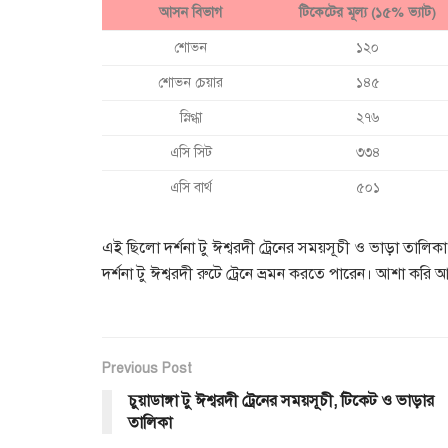
আসন বিভাগ
টিকেটের মূল্য (১৫% ভ্যাট)
শোভন
১২০
শোভন চেয়ার
১৪৫
স্নিগ্ধা
২৭৬
এসি সিট
৩৩৪
এসি বার্থ
৫০১
এই ছিলো দর্শনা টু ঈশ্বরদী ট্রেনের সময়সূচী ও ভাড়া তালিক
দর্শনা টু ঈশ্বরদী রুটে ট্রেনে ভ্রমন করতে পারেন। আশা কর
Previous Post
চুয়াডাঙ্গা টু ঈশ্বরদী ট্রেনের সময়সূচী, টিকেট ও ভাড়ার
তালিকা