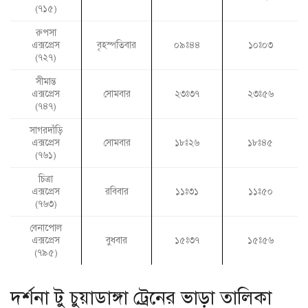
(৭১৫)
রুপসা
এক্সপ্রেস
বৃহস্পতিবার
০৯ঃ৪৪
১০ঃ০৩
(৭২৭)
সীমান্ত
এক্সপ্রেস
সোমবার
২৩ঃ৩৭
২৩ঃ৫৬
(৭৪৭)
সাগরদাঁড়ি
এক্সপ্রেস
সোমবার
১৮ঃ২৬
১৮ঃ৪৫
(৭৬১)
চিত্রা
এক্সপ্রেস
রবিবার
১১ঃ৩১
১১ঃ৫০
(৭৬৩)
বেনাপোল
এক্সপ্রেস
বুধবার
১৫ঃ৩৭
১৫ঃ৫৬
(৭৯৫)
দর্শনা টু চুয়াডাঙ্গা ট্রেনের ভাড়া তালিকা