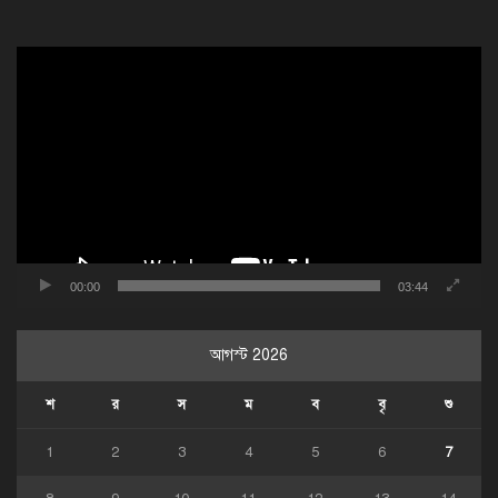
ভিডিও
প্লেয়ার
00:00
03:44
আগস্ট 2026
শ
র
স
ম
ব
বৃ
শু
1
2
3
4
5
6
7