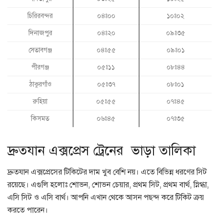
চিরিরবন্দর
০৪ঃ০০
১০ঃ০২
দিনাজপুর
০৪ঃ২০
০৯ঃ৩৫
সেতাবগঞ্জ
০৪ঃ৫৫
০৯ঃ০১
পীরগঞ্জ
০৫ঃ১১
০৮ঃ৪৪
ঠাকুরগাঁও
০৫ঃ৩৭
০৮ঃ০১
রুহিয়া
০৫ঃ৫৫
০৭ঃ৪৫
কিসমত
০৬ঃ৪৫
০৭ঃ৩৫
দ্রুতযান এক্সপ্রেস ট্রেনের ভাড়া তালিকা
দ্রুতযান এক্সপ্রেসের টিকিটের দাম খুব বেশি নয়। এতে বিভিন্ন ধরণের সিট
রয়েছে। এগুলি হলোঃ শোভন, শোভন চেয়ার, প্রথম সিট, প্রথম বার্থ, স্নিগ্ধা,
এসি সিট ও এসি বার্থ। আপনি এখান থেকে আসন পছন্দ করে টিকিট ক্রয়
করতে পারেন।