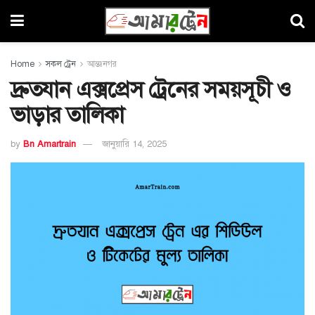
Home
সকল ট্রেন
আন্তঃনগর
দ্রুতযান এক্সপ্রেস ট্রেনের সময়সূচী ও
ভাড়ার তালিকা
by
Bn Amartrain
জানুয়ারি 14, 2025