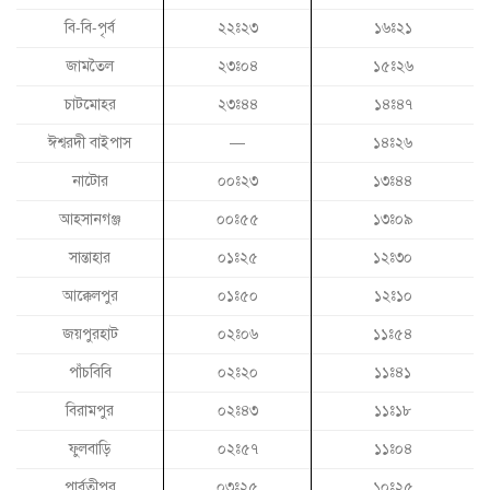
বি-বি-পৃর্ব
২২ঃ২৩
১৬ঃ২১
জামতৈল
২৩ঃ০৪
১৫ঃ২৬
চাটমোহর
২৩ঃ৪৪
১৪ঃ৪৭
ঈশ্বরদী বাইপাস
—
১৪ঃ২৬
নাটোর
০০ঃ২৩
১৩ঃ৪৪
আহসানগঞ্জ
০০ঃ৫৫
১৩ঃ০৯
সান্তাহার
০১ঃ২৫
১২ঃ৩০
আক্কেলপুর
০১ঃ৫০
১২ঃ১০
জয়পুরহাট
০২ঃ০৬
১১ঃ৫৪
পাঁচবিবি
০২ঃ২০
১১ঃ৪১
বিরামপুর
০২ঃ৪৩
১১ঃ১৮
ফুলবাড়ি
০২ঃ৫৭
১১ঃ০৪
পার্বতীপুর
০৩ঃ২৫
১০ঃ২৫