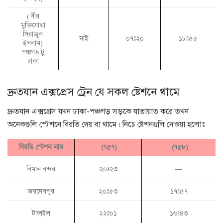
( বীর
মুক্তিযোদ্ধা
সিরাজুল
নাই
০৭ঃ২০
১৮ঃ৫৫
ইসলাম)
পঞ্চগড় টু
ঢাকা
দ্রুতযান এক্সপ্রেস ট্রেন যে সকল ষ্টেশনে থামে
দ্রুতযান এক্সপ্রেস যখন ঢাকা-পঞ্চগড় সড়কে যাতায়াত করে তখন
অনেকগুলি স্টেশনে বিরতি দেয় বা থামে। নিচে ষ্টেশনগুলি দেওয়া হলোঃ
বিরতি স্টেশন নাম
(৭৫৭)
(৭৫৮)
বিমান বন্দর
২০ঃ২৩
—
জয়দেবপুর
২০ঃ৫৩
১৭ঃ৫৭
‎টাঙ্গাইল
২২ঃ০১
১৬ঃ৪৩