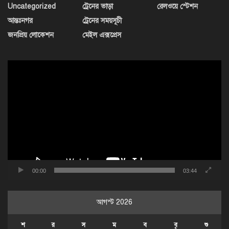
Uncategorized
ট্রেনের ভাড়া
রেলওয়ে স্টেশন
আন্তঃনগর
ট্রেনের সময়সূচী
জনপ্রিয় লোকেশন
মেইল এক্সপ্রেস
ভিডিও
প্লেয়ার
00:00
03:44
আগস্ট 2026
শ
র
স
ম
ব
বৃ
শু