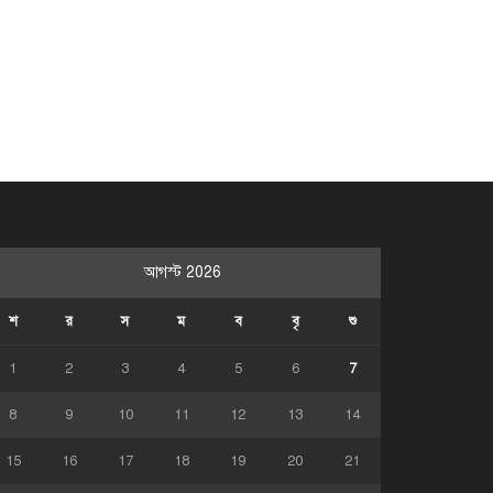
আগস্ট 2026
শ
র
স
ম
ব
বৃ
শু
1
2
3
4
5
6
7
8
9
10
11
12
13
14
15
16
17
18
19
20
21