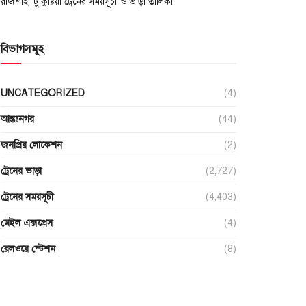
রাজশাহী টু কুষ্টিয়া ট্রেনের সময়সূচী ও ভাড়া তালিকা
বিভাগসমূহ
UNCATEGORIZED
(4)
আন্তঃনগর
(44)
জনপ্রিয় লোকেশন
(2)
ট্রেনের ভাড়া
(2,727)
ট্রেনের সময়সূচী
(4,403)
মেইল এক্সপ্রেস
(4)
রেলওয়ে স্টেশন
(8)