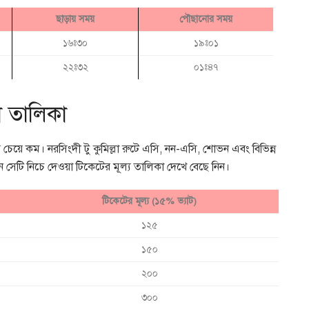
ছাড়ায় সময়
পৌছানোর সময়
১৬ঃ৩০
১৯ঃ০১
২২ঃ৩২
০১ঃ৪৭
ড়া তালিকা
ার চেয়ে কম। নরসিংদী টু কুমিল্লা রুটে এসি, নন-এসি, শোভন এবং বিভিন্ন
 সেটি নিচে দেওয়া টিকেটের মূল্য তালিকা দেখে বেছে নিন।
টিকেটের মূল্য (১৫% ভ্যাট)
১২৫
১৫০
২০০
৩০০