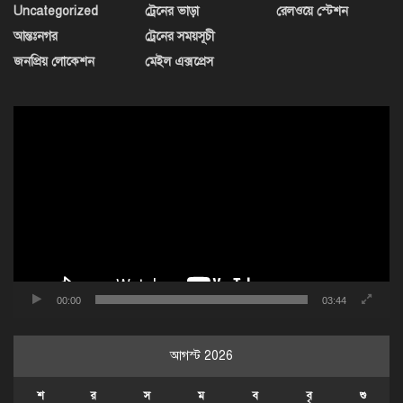
Uncategorized
ট্রেনের ভাড়া
রেলওয়ে স্টেশন
আন্তঃনগর
ট্রেনের সময়সূচী
জনপ্রিয় লোকেশন
মেইল এক্সপ্রেস
ভিডিও
প্লেয়ার
00:00
03:44
আগস্ট 2026
শ
র
স
ম
ব
বৃ
শু