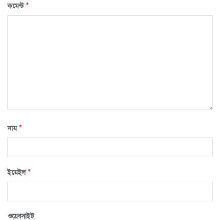
*
কমেন্ট
*
নাম
*
ইমেইল
ওয়েবসাইট