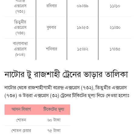
বরেন্দ্র
এক্সপ্রেস
রবিবার
০৯ঃ৩৯
১১ঃ১০
(৭৩২)
তিতুমীর
এক্সপ্রেস
বুধবার
১৯ঃ৫৩
২১ঃ৩০
(৭৩৪)
বাংলাবান্ধা
এক্সপ্রেস
শনিবার
১৫ঃ৪২
১৭ঃ৩৫
(৮০৪)
নাটোর টু রাজশাহী ট্রেনের ভাড়ার তালিকা
নাটোর থেকে রাজশাহীগামী বরেন্দ্র এক্সপ্রেস (৭৩২), তিতুমীর এক্সপ্রেস
(৭৩৪) ও উত্তরা এক্সপ্রেস (৩২) ট্রেনের টিকিটের মূল্য নিচে দেওয়া হলোঃ
আসন বিভাগ
টিকেটের মূল্য
শোভন
৬০ টাকা
শোভন চেয়ার
৭৫ টাকা