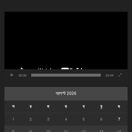
ভিডিও
প্লেয়ার
00:00
03:44
আগস্ট 2026
শ
র
স
ম
ব
বৃ
শু
1
2
3
4
5
6
7
8
9
10
11
12
13
14