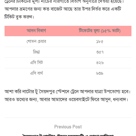
ট্রেনের টিকিটের মূল্য নীচের সারণীতে বিভাগ অনুসারে দেওয়া হয়েছে।
আপনার ভ্রমণের জন্য কত বাজেট আছে তার উপর নির্ভর করে একটি
টিকিট বুক করুন।
আসন বিভাগ
টিকেটের মূল্য (১৫% ভ্যাট)
শোভন চেয়ার
১৮৫
স্নিগ্ধা
৩৫৭
এসি সিট
৪২৬
এসি বার্থ
৬৩৯
আশা করি নাটোর টু সৈয়দপুর স্টেশনে ট্রেনে আপনার যাত্রা উপভোগ্য হবে।
আরও তথ্যের জন্য, আবার আমাদের ওয়েবসাইটে ফিরে আসুন, ধন্যবাদ।
Previous Post