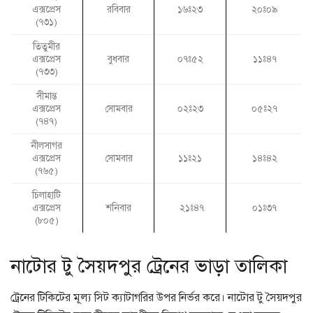
রবিবার
এক্সপ্রেস
১৬ঃ২৩
২০ঃ০৯
(৭৩১)
তিতুমীর
এক্সপ্রেস
বুধবার
০৭ঃ৫২
১১ঃ৪৭
(৭৩৩)
সীমান্ত
এক্সপ্রেস
সোমবার
০২ঃ২৩
০৫ঃ২৭
(৭৪৭)
নীলসাগর
এক্সপ্রেস
সোমবার
১১ঃ২১
১৪ঃ৪২
(৭৬৫)
চিলাহাটি
এক্সপ্রেস
শনিবার
২১ঃ৪৭
০১ঃ৩৭
(৮০৫)
নাটোর টু সৈয়দপুর ট্রেনের ভাড়া তালিকা
ট্রেনের টিকিটের মূল্য সিট ক্যাটাগরির উপর নির্ভর করে। নাটোর টু সৈয়দপুর