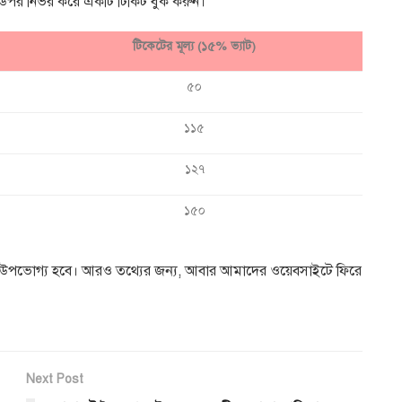
উপর নির্ভর করে একটি টিকিট বুক করুন।
টিকেটের মূল্য (১৫% ভ্যাট)
৫০
১১৫
১২৭
১৫০
্রা উপভোগ্য হবে। আরও তথ্যের জন্য, আবার আমাদের ওয়েবসাইটে ফিরে
Next Post