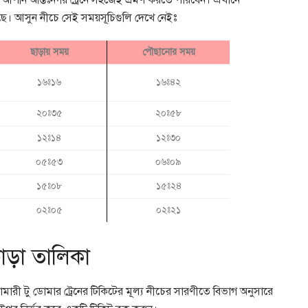
। আপনি আন্তঃনগর ট্রেনে সহজেই ভ্রমণ করতে পারবেন। এখানে
েছে। আসুন নীচে সেই সময়সূচিগুলি দেখে নেইঃ
ছাড়ায় সময়
পৌছানোর সময়
১৬ঃ১৬
১৬ঃ৪২
২০ঃ৩৫
২০ঃ৫৮
১২ঃ১৪
১২ঃ৩০
০৫ঃ৫৩
০৬ঃ০৯
১৫ঃ০৮
১৫ঃ২৪
০২ঃ০৫
০২ঃ২১
ভাড়া তালিকা
ফামারী টু ডোমার ট্রেনের টিকিটের মূল্য নীচের সারণীতে বিভাগ অনুসারে