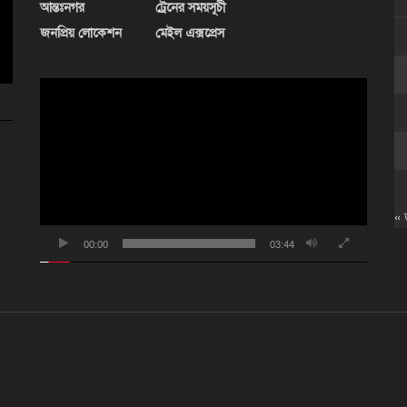
আন্তঃনগর
ট্রেনের সময়সূচী
জনপ্রিয় লোকেশন
মেইল এক্সপ্রেস
ভিডিও
প্লেয়ার
« 
00:00
03:44