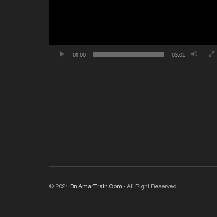
00:00
03:01
© 2021
Bn.AmarTrain.Com
- All Right Reserved