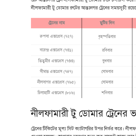
৬টি আন্তঃনগর ট্রেন নীলফামারী টু ডোমার রুটে চলাচল করে
নীলফামারী টু ডোমার রুটের আন্তঃনগর ট্রেনের সময়সূচী রয়
ট্রেনের নাম
ছুটির দিন
রুপসা এক্সপ্রেস (৭২৭)
বৃহস্পতিবার
বরেন্দ্র এক্সপ্রেস (৭৩১)
রবিবার
তিতুমীর এক্সপ্রেস (৭৩৩)
বুধবার
সীমান্ত এক্সপ্রেস (৭৪৭)
সোমবার
নীলসাগর এক্সপ্রেস (৭৬৫)
সোমবার
চিলাহাটি এক্সপ্রেস (৮০৬)
শনিবার
নীলফামারী টু ডোমার ট্রেনের 
ট্রেনের টিকিটের মূল্য সিট ক্যাটাগরির উপর নির্ভর করে। নীল