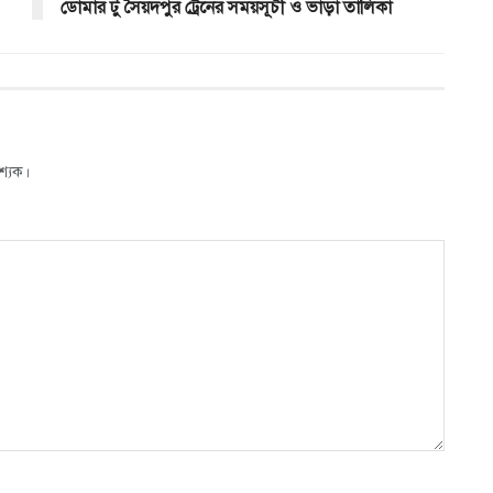
ডোমার টু সৈয়দপুর ট্রেনের সময়সূচী ও ভাড়া তালিকা
শ্যক।