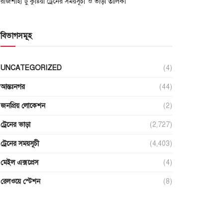
রাজশাহী টু কুষ্টিয়া ট্রেনের সময়সূচী ও ভাড়া তালিকা
বিভাগসমূহ
UNCATEGORIZED
(4)
আন্তঃনগর
(44)
জনপ্রিয় লোকেশন
(2)
ট্রেনের ভাড়া
(2,727)
ট্রেনের সময়সূচী
(4,403)
মেইল এক্সপ্রেস
(4)
রেলওয়ে স্টেশন
(8)