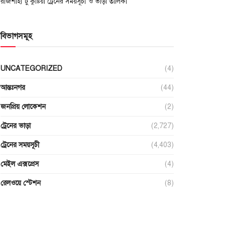
রাজশাহী টু কুষ্টিয়া ট্রেনের সময়সূচী ও ভাড়া তালিকা
বিভাগসমূহ
UNCATEGORIZED
(4)
আন্তঃনগর
(44)
জনপ্রিয় লোকেশন
(2)
ট্রেনের ভাড়া
(2,727)
ট্রেনের সময়সূচী
(4,403)
মেইল এক্সপ্রেস
(4)
রেলওয়ে স্টেশন
(8)