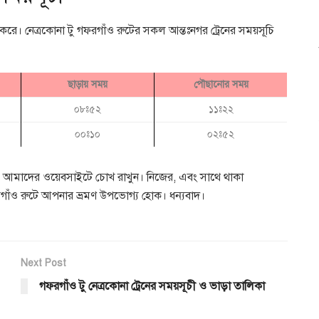
 করে। নেত্রকোনা টু গফরগাঁও রুটের সকল আন্তঃনগর ট্রেনের সময়সূচি
ছাড়ায় সময়
পৌছানোর সময়
০৮ঃ৫২
১১ঃ২২
০০ঃ১০
০২ঃ৫২
ানতে আমাদের ওয়েবসাইটে চোখ রাখুন। নিজের, এবং সাথে থাকা
ফরগাঁও রুটে আপনার ভ্রমণ উপভোগ্য হোক। ধন্যবাদ।
Next Post
গফরগাঁও টু নেত্রকোনা ট্রেনের সময়সূচী ও ভাড়া তালিকা