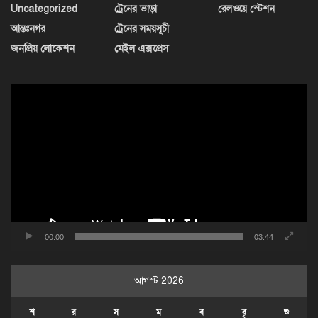
Uncategorized
ট্রেনের ভাড়া
রেলওয়ে স্টেশন
আন্তঃনগর
ট্রেনের সময়সূচী
জনপ্রিয় লোকেশন
মেইল এক্সপ্রেস
ভিডিও
প্লেয়ার
00:00
03:44
আগস্ট 2026
শ
র
স
ম
ব
বৃ
শু