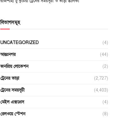
রাজশাহী টু কুষ্টিয়া ট্রেনের সময়সূচী ও ভাড়া তালিকা
বিভাগসমূহ
UNCATEGORIZED
(4)
আন্তঃনগর
(44)
জনপ্রিয় লোকেশন
(2)
ট্রেনের ভাড়া
(2,727)
ট্রেনের সময়সূচী
(4,403)
মেইল এক্সপ্রেস
(4)
রেলওয়ে স্টেশন
(8)