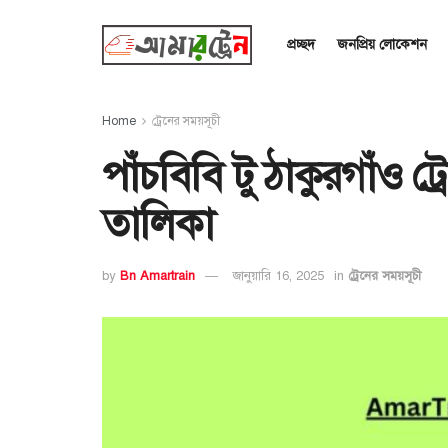
প্রচ্ছদ
জনপ্রিয় লোকেশন
Home
ট্রেনের সময়সূচী
পাঁচবিবি টু ঠাকুরগাঁও ট
তালিকা
by
Bn Amartrain
জানুয়ারি 16, 2025
in
ট্রেনের সময়সূচী