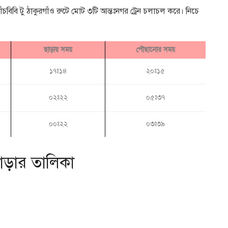
াঁচবিবি টু ঠাকুরগাঁও রুটে মোট ৩টি আন্তঃনগর ট্রেন চলাচল করে। নিচে
ছাড়ায় সময়
পৌছানোর সময়
১৭ঃ১৪
২০ঃ১৫
০২ঃ২২
০৫ঃ৩৭
০০ঃ২২
০৩ঃ৩৯
 ভাড়ার তালিকা