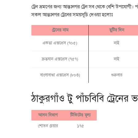
ট্রেন ভ্রমণের জন্য আন্তঃনগর ট্রেন সব থেকে বেশি উপযোগী। প
সকল আন্তঃনগর ট্রেনের সময়সূচি দেওয়া হলোঃ
ট্রেনের নাম
ছুটির দিন
একতা এক্সপ্রেস (৭০৫)
নাই
দ্রুতযান এক্সপ্রেস (৭৫৭)
নাই
বাংলাবান্ধা এক্সপ্রেস (৮০৩)
শুক্রবার
ঠাকুরগাঁও টু পাঁচবিবি ট্রেনের
আসন বিভাগ
টিকিটের মূল্য
শোভন চেয়ার
১৭৫