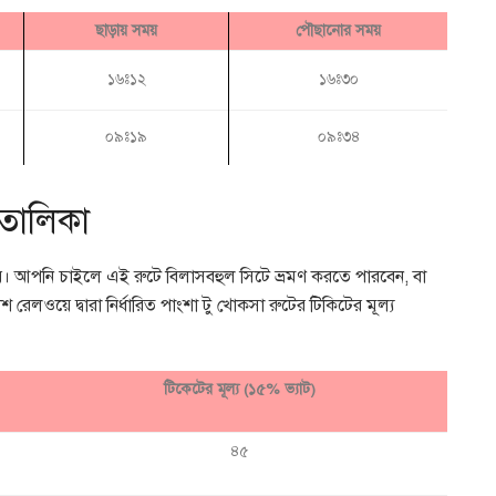
ছাড়ায় সময়
পৌছানোর সময়
১৬ঃ১২
১৬ঃ৩০
০৯ঃ১৯
০৯ঃ৩৪
 তালিকা
ল নয়। আপনি চাইলে এই রুটে বিলাসবহুল সিটে ভ্রমণ করতে পারবেন, বা
লওয়ে দ্বারা নির্ধারিত পাংশা টু খোকসা রুটের টিকিটের মূল্য
টিকেটের মূল্য (১৫% ভ্যাট)
৪৫