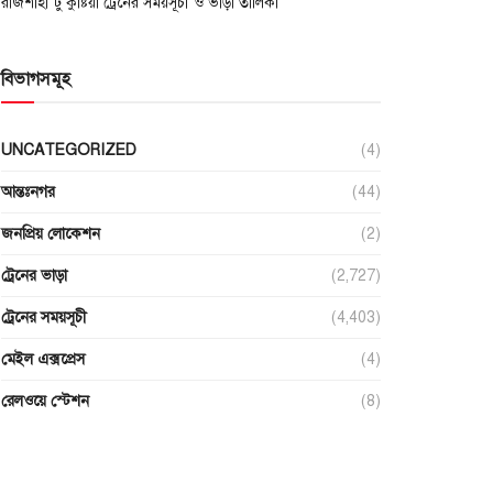
রাজশাহী টু কুষ্টিয়া ট্রেনের সময়সূচী ও ভাড়া তালিকা
বিভাগসমূহ
UNCATEGORIZED
(4)
আন্তঃনগর
(44)
জনপ্রিয় লোকেশন
(2)
ট্রেনের ভাড়া
(2,727)
ট্রেনের সময়সূচী
(4,403)
মেইল এক্সপ্রেস
(4)
রেলওয়ে স্টেশন
(8)