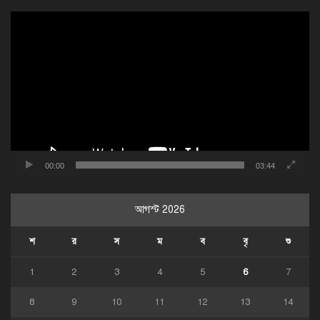
ভিডিও
প্লেয়ার
00:00
03:44
আগস্ট 2026
শ
র
স
ম
ব
বৃ
শু
1
2
3
4
5
6
7
8
9
10
11
12
13
14