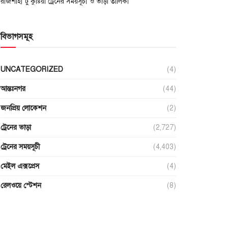
রাজশাহী টু কুষ্টিয়া ট্রেনের সময়সূচী ও ভাড়া তালিকা
বিভাগসমূহ
UNCATEGORIZED
(4)
আন্তঃনগর
(44)
জনপ্রিয় লোকেশন
(2)
ট্রেনের ভাড়া
(2,727)
ট্রেনের সময়সূচী
(4,403)
মেইল এক্সপ্রেস
(4)
রেলওয়ে স্টেশন
(8)