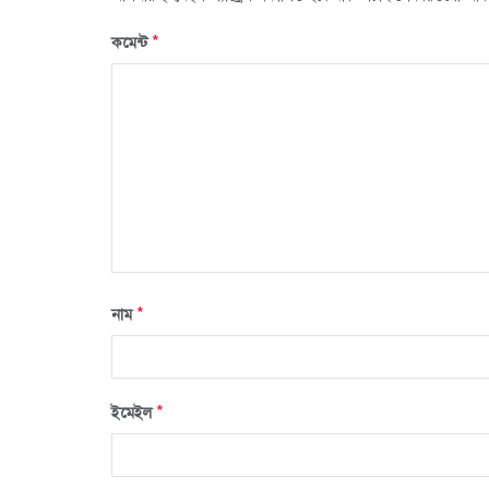
*
কমেন্ট
*
নাম
*
ইমেইল