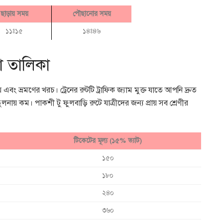
ছাড়ায় সময়
পৌছানোর সময়
১১ঃ১৫
১৪ঃ৪৬
ড়া তালিকা
 এবং ভ্রমণের খরচ। ট্রেনের রুটটি ট্রাফিক জ্যাম মুক্ত যাতে আপনি দ্রুত
নায় কম। পাকশী টু ফুলবাড়ি রুটে যাত্রীদের জন্য প্রায় সব শ্রেণীর
টিকেটের মূল্য (১৫% ভ্যাট)
১৫০
১৮০
২৪০
৩৬০