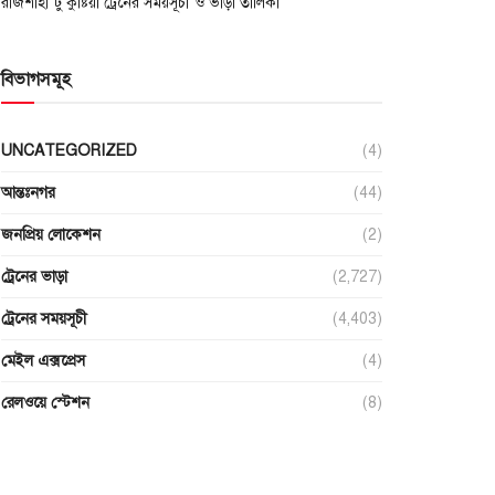
রাজশাহী টু কুষ্টিয়া ট্রেনের সময়সূচী ও ভাড়া তালিকা
বিভাগসমূহ
UNCATEGORIZED
(4)
আন্তঃনগর
(44)
জনপ্রিয় লোকেশন
(2)
ট্রেনের ভাড়া
(2,727)
ট্রেনের সময়সূচী
(4,403)
মেইল এক্সপ্রেস
(4)
রেলওয়ে স্টেশন
(8)