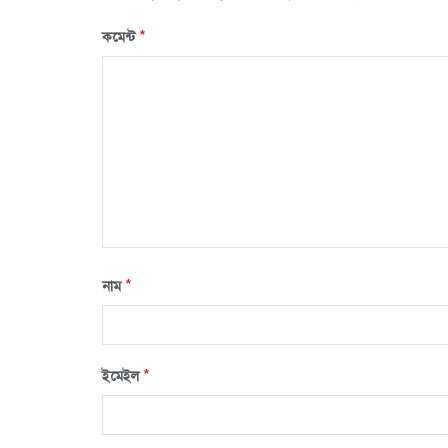
*
কমেন্ট
*
নাম
*
ইমেইল