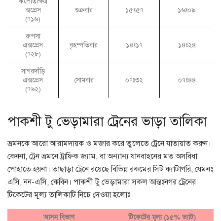
কপোতাক্ষএ
ক্সপ্রেস
শুক্রবার
১৫ঃ৫৭
১৬ঃ০৯
(৭১৬)
রুপসা
এক্সপ্রেস
বৃহস্পতিবার
১৪ঃ১৭
১৪ঃ২৪
(৭২৮)
সাগরদাঁড়ি
এক্সপ্রেস
সোমবার
০৭ঃ৩২
০৭ঃ৪৪
(৭৬২)
পাকশী টু ভেড়ামারা ট্রেনের ভাড়া তালিকা
ভ্রমনকে আরো আরামদায়ক ও মজার করে তুলেতে ট্রেনে যাতায়াত করুন।
কেননা, ট্রেন ভ্রমনে ট্রাফিক জ্যাম, বা অন্যান্য যানবাহনের মত অসবিধা
পোহাতে হয়না। তাছাড়া ট্রেনে রয়েছে বিভিন্ন রকমের সিট ক্যাটাগরি, যেমনঃ
এসি, নন-এসি, কেবিন। পাকশী টু ভেড়ামারা সকল আন্তঃনগর ট্রেনের
টিকেটের মূল্য তালিকাটি নিচে দেওয়া হলোঃ
আসন বিভাগ
টিকেটের মূল্য (১৫% ভ্যাট)