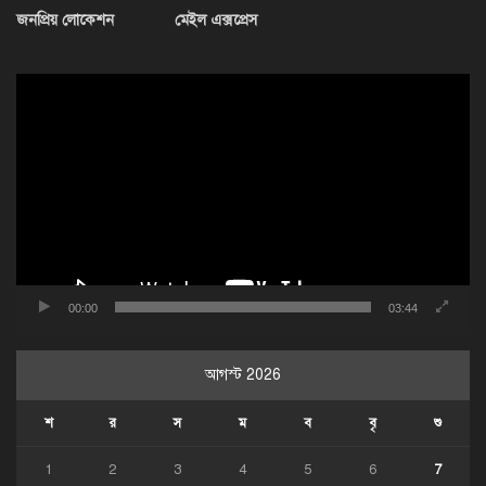
জনপ্রিয় লোকেশন
মেইল এক্সপ্রেস
ভিডিও
প্লেয়ার
00:00
03:44
আগস্ট 2026
শ
র
স
ম
ব
বৃ
শু
1
2
3
4
5
6
7