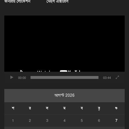
জনপ্রিয় লোকেশন
মেইল এক্সপ্রেস
ভিডিও
প্লেয়ার
00:00
03:44
আগস্ট 2026
শ
র
স
ম
ব
বৃ
শু
1
2
3
4
5
6
7