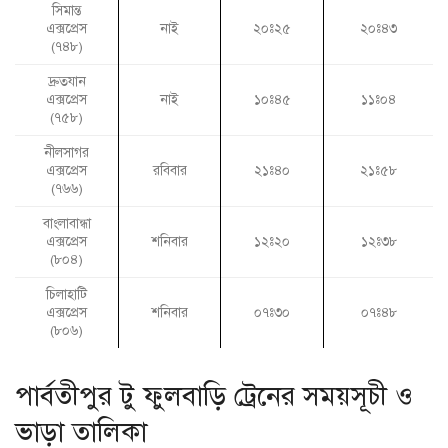
সিমান্ত
এক্সপ্রেস
নাই
২০ঃ২৫
২০ঃ৪৩
(৭৪৮)
দ্রুতযান
এক্সপ্রেস
নাই
১০ঃ৪৫
১১ঃ০৪
(৭৫৮)
নীলসাগর
এক্সপ্রেস
রবিবার
২১ঃ৪০
২১ঃ৫৮
(৭৬৬)
বাংলাবান্ধা
এক্সপ্রেস
শনিবার
১২ঃ২০
১২ঃ৩৮
(৮০৪)
চিলাহাটি
এক্সপ্রেস
শনিবার
০৭ঃ৩০
০৭ঃ৪৮
(৮০৬)
পার্বতীপুর টু ফুলবাড়ি ট্রেনের সময়সূচী ও
ভাড়া তালিকা