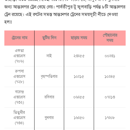
জন্য আন্তঃনগর ট্রেন বেছে নেয়। পার্বতীপুর টু ফুলবাড়ি পর্যন্ত ৮টি আন্তঃনগর
ট্রেন রয়েছে। এই রুটের সমস্ত আন্তঃনগর ট্রেনের সময়সূচী নীচে দেওয়া
হলঃ
পৌছানোর
ট্রেনের নাম
ছুটির দিন
ছাড়ায় সময়
সময়
একতা
এক্সপ্রেস
নাই
২৩ঃ৫৫
০০ঃ৩১
(৭০৬)
রুপসা
এক্সপ্রেস
বৃহস্পতিবার
১০ঃ১৫
১০ঃ৪৫
(৭২৮)
বরেন্দ্র
এক্সপ্রেস
রবিবার
০৬ঃ৫৫
০৭ঃ১৩
(৭৩২)
তিতুমীর
এক্সপ্রেস
বুধবার
১৬ঃ৫০
১৭ঃ০৮
(৭৩৪)