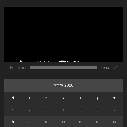
ভিডিও
প্লেয়ার
00:00
03:44
আগস্ট 2026
শ
র
স
ম
ব
বৃ
শু
1
2
3
4
5
6
7
8
9
10
11
12
13
14