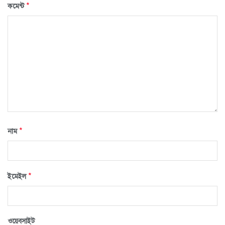
*
কমেন্ট
*
নাম
*
ইমেইল
ওয়েবসাইট