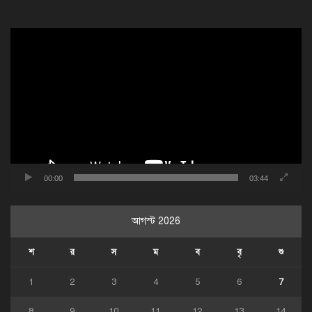
ভিডিও
প্লেয়ার
00:00
03:44
আগস্ট 2026
শ
র
স
ম
ব
বৃ
শু
1
2
3
4
5
6
7
8
9
10
11
12
13
14