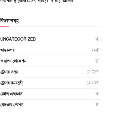
রাজশাহী টু কুষ্টিয়া ট্রেনের সময়সূচী ও ভাড়া তালিকা
বিভাগসমূহ
UNCATEGORIZED
(4)
আন্তঃনগর
(44)
জনপ্রিয় লোকেশন
(2)
ট্রেনের ভাড়া
(2,727)
ট্রেনের সময়সূচী
(4,403)
মেইল এক্সপ্রেস
(4)
রেলওয়ে স্টেশন
(8)