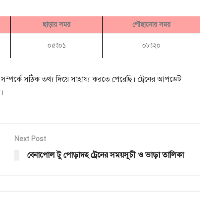
ছাড়ায় সময়
পৌছানোর সময়
০৫ঃ০১
০৮ঃ২০
ম্পর্কে সঠিক তথ্য দিয়ে সাহায্য করতে পেরেছি। ট্রেনের আপডেট
দ।
Next Post
বেনাপোল টু পোড়াদহ ট্রেনের সময়সূচী ও ভাড়া তালিকা