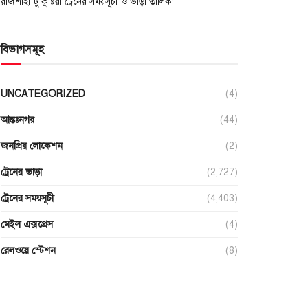
রাজশাহী টু কুষ্টিয়া ট্রেনের সময়সূচী ও ভাড়া তালিকা
বিভাগসমূহ
UNCATEGORIZED
(4)
আন্তঃনগর
(44)
জনপ্রিয় লোকেশন
(2)
ট্রেনের ভাড়া
(2,727)
ট্রেনের সময়সূচী
(4,403)
মেইল এক্সপ্রেস
(4)
রেলওয়ে স্টেশন
(8)