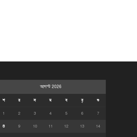
আগস্ট 2026
শ
র
স
ম
ব
বৃ
শু
1
2
3
4
5
6
7
8
9
10
11
12
13
14