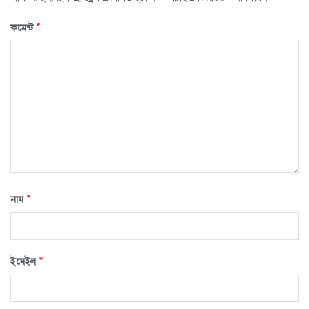
*
কমেন্ট
*
নাম
*
ইমেইল