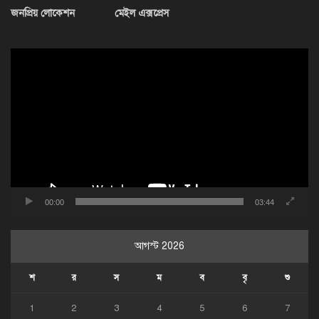
জনপ্রিয় লোকেশন
মেইল এক্সপ্রেস
ভিডিও
প্লেয়ার
00:00
03:44
আগস্ট 2026
শ
র
স
ম
ব
বৃ
শু
1
2
3
4
5
6
7