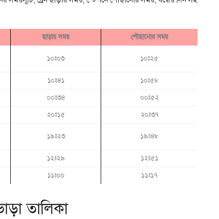
ের সময়সূচি, ট্রেন ছাড়ার সময়, স্টেশনে পৌছানোর সময়, বন্ধের দিন সহ
ছাড়ায় সময়
পৌছানোর সময়
১০ঃ০৩
১০ঃ২৫
১০ঃ৪১
১০ঃ৫৮
০০ঃ৩৪
০০ঃ৫২
২০ঃ১৫
২০ঃ৩৭
১৯ঃ২৩
১৯ঃ৪৮
১২ঃ২৯
১২ঃ৫১
১১ঃ০০
১১ঃ১৭
 ভাড়া তালিকা