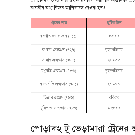
পোড়াদহ টু ভেড়ামারা রুটের চলাচল করা ৭টি আন্তঃনগর ট্রেন
যাবতীয় তথ্য নিচের তালিকাতে দেওয়া হলঃ
ট্রেনের নাম
ছুটির দিন
কপোতাক্ষএক্সপ্রেস (৭১৫)
শুক্রবার
রুপসা এক্সপ্রেস (৭২৭)
বৃহস্পতিবার
সীমান্ত এক্সপ্রেস (৭৪৮)
সোমবার
মধুমতি এক্সপ্রেস (৭৫৬)
বৃহস্পতিবার
সাগরদাঁড়ি এক্সপ্রেস (৭৬১)
সোমবার
চিত্রা এক্সপ্রেস (৭৬৩)
রবিবার
টুঙ্গিপাড়া এক্সপ্রেস (৭৮৩)
মঙ্গলবার
পোড়াদহ টু ভেড়ামারা ট্রেনের