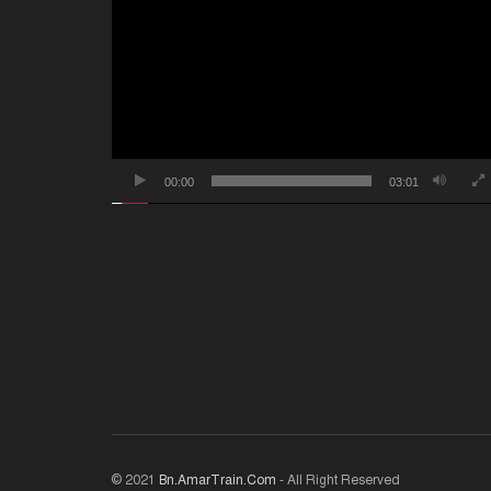
প্লেয়ার
00:00
03:01
© 2021
Bn.AmarTrain.Com
- All Right Reserved