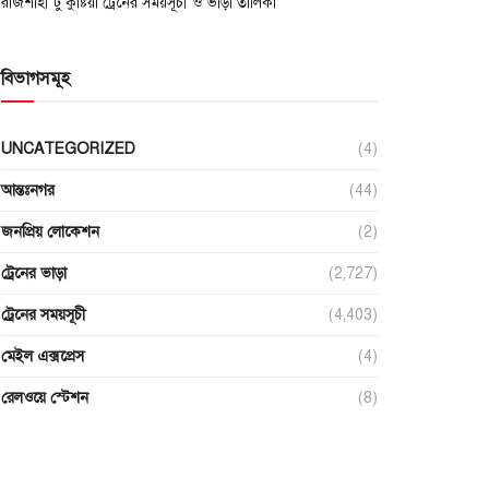
রাজশাহী টু কুষ্টিয়া ট্রেনের সময়সূচী ও ভাড়া তালিকা
বিভাগসমূহ
UNCATEGORIZED
(4)
আন্তঃনগর
(44)
জনপ্রিয় লোকেশন
(2)
ট্রেনের ভাড়া
(2,727)
ট্রেনের সময়সূচী
(4,403)
মেইল এক্সপ্রেস
(4)
রেলওয়ে স্টেশন
(8)