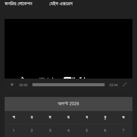
জনপ্রিয় লোকেশন
মেইল এক্সপ্রেস
ভিডিও
প্লেয়ার
00:00
03:44
আগস্ট 2026
শ
র
স
ম
ব
বৃ
শু
1
2
3
4
5
6
7