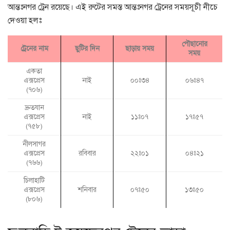
আন্তঃনগর ট্রেন রয়েছে। এই রুটের সমস্ত আন্তঃনগর ট্রেনের সময়সূচী নীচে
দেওয়া হলঃ
পৌছানোর
ট্রেনের নাম
ছুটির দিন
ছাড়ায় সময়
সময়
একতা
এক্সপ্রেস
নাই
০০ঃ৩৪
০৬ঃ৪৭
(৭০৬)
দ্রুতযান
এক্সপ্রেস
নাই
১১ঃ০৭
১৭ঃ৫৭
(৭৫৮)
নীলসাগর
এক্সপ্রেস
রবিবার
২২ঃ০১
০৪ঃ২১
(৭৬৬)
চিলাহাটি
এক্সপ্রেস
শনিবার
০৭ঃ৫০
১৩ঃ৫০
(৮০৬)