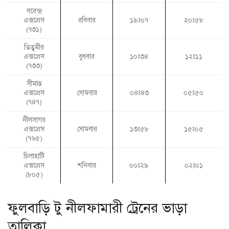
বরেন্দ্র
রবিবার
এক্সপ্রেস
১৯ঃ০৭
২০ঃ৫৮
(৭৩১)
তিতুমীর
এক্সপ্রেস
বুধবার
১০ঃ৩৪
১২ঃ১১
(৭৩৩)
সীমান্ত
এক্সপ্রেস
সোমবার
০৪ঃ৪৩
০৫ঃ৫০
(৭৪৭)
নীলসাগর
এক্সপ্রেস
সোমবার
১৩ঃ৫৮
১৫ঃ০৫
(৭৬৫)
চিলাহাটি
এক্সপ্রেস
শনিবার
০০ঃ২৯
০২ঃ০১
(৮০৫)
ফুলবাড়ি টু নীলফামারী ট্রেনের ভাড়া
তালিকা