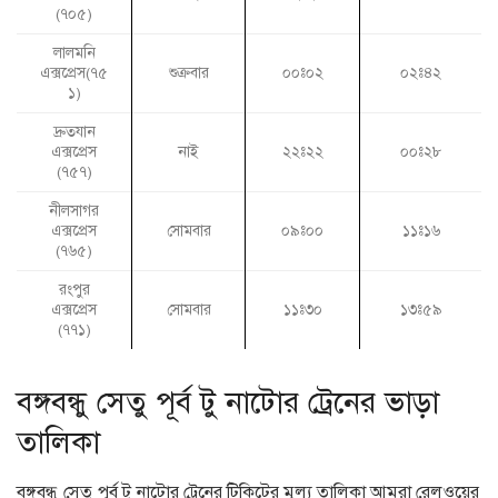
(৭০৫)
লালমনি
এক্সপ্রেস(৭৫
শুক্রবার
০০ঃ০২
০২ঃ৪২
১)
দ্রুতযান
এক্সপ্রেস
নাই
২২ঃ২২
০০ঃ২৮
(৭৫৭)
নীলসাগর
এক্সপ্রেস
সোমবার
০৯ঃ০০
১১ঃ১৬
(৭৬৫)
রংপুর
এক্সপ্রেস
সোমবার
১১ঃ৩০
১৩ঃ৫৯
(৭৭১)
বঙ্গবন্ধু সেতু পূর্ব টু নাটোর ট্রেনের ভাড়া
তালিকা
বঙ্গবন্ধু সেতু পূর্ব টু নাটোর ট্রেনের টিকিটের মূল্য তালিকা আমরা রেলওয়ের