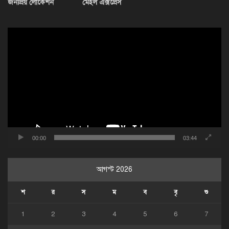
জনপ্রিয় লোকেশন
মেইল এক্সপ্রেস
ভিডিও
প্লেয়ার
00:00
03:44
আগস্ট 2026
শ
র
স
ম
ব
বৃ
শু
1
2
3
4
5
6
7