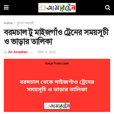
Home
ট্রেনের সময়সূচী
বরমচাল টু মাইজগাঁও ট্রেনের সময়সূচী
ও ভাড়ার তালিকা
by
Bn Amartrain
এপ্রিল 4, 2022