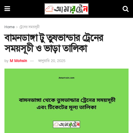
Home
ট্রেনের সময়সূচী
বামনডাঙ্গা টু তুষভান্ডার ট্রেনের
সময়সূচী ও ভাড়া তালিকা
by
M Mohsin
জানুয়ারি 20, 2025