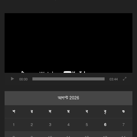
ভিডিও
প্লেয়ার
00:00
03:44
আগস্ট 2026
শ
র
স
ম
ব
বৃ
শু
1
2
3
4
5
6
7