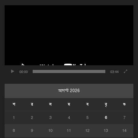
ভিডিও
প্লেয়ার
00:00
03:44
আগস্ট 2026
শ
র
স
ম
ব
বৃ
শু
1
2
3
4
5
6
7
8
9
10
11
12
13
14