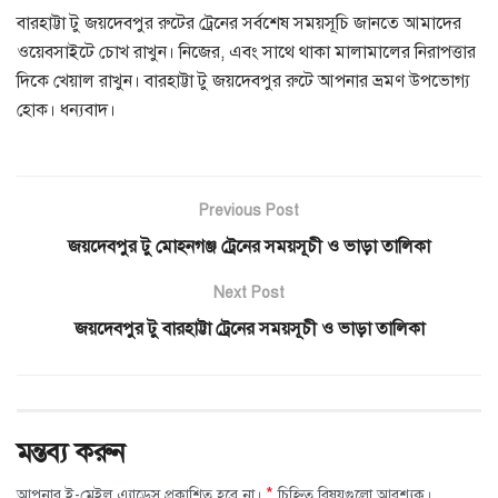
বারহাট্টা টু জয়দেবপুর রুটের ট্রেনের সর্বশেষ সময়সূচি জানতে আমাদের
ওয়েবসাইটে চোখ রাখুন। নিজের, এবং সাথে থাকা মালামালের নিরাপত্তার
দিকে খেয়াল রাখুন। বারহাট্টা টু জয়দেবপুর রুটে আপনার ভ্রমণ উপভোগ্য
হোক। ধন্যবাদ।
Previous Post
জয়দেবপুর টু মোহনগঞ্জ ট্রেনের সময়সূচী ও ভাড়া তালিকা
Next Post
জয়দেবপুর টু বারহাট্টা ট্রেনের সময়সূচী ও ভাড়া তালিকা
মন্তব্য করুন
*
আপনার ই-মেইল এ্যাড্রেস প্রকাশিত হবে না।
চিহ্নিত বিষয়গুলো আবশ্যক।