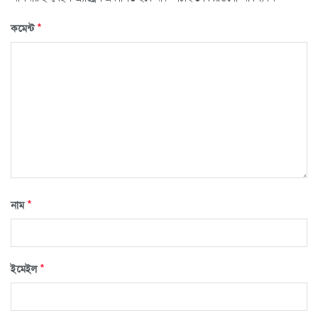
*
কমেন্ট
*
নাম
*
ইমেইল