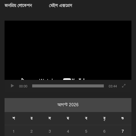
জনপ্রিয় লোকেশন
মেইল এক্সপ্রেস
ভিডিও
প্লেয়ার
00:00
03:44
আগস্ট 2026
শ
র
স
ম
ব
বৃ
শু
1
2
3
4
5
6
7