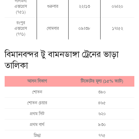
লালমনী
এক্সপ্রেস
শুক্রবার
২২ঃ১৩
০৬ঃ২০
(৭৫১)
রংপুর
এক্সপ্রেস
সোমবার
০৯ঃ৩৮
১৭ঃ৫২
(৭৭১)
বিমানবন্দর টু বামনডাঙ্গা ট্রেনের ভাড়া
তালিকা
আসন বিভাগ
টিকেটের মূল্য (১৫% ভ্যাট)
শোভন
৩৯০
শোভন চেয়ার
৪৬৫
প্রথম সিট
৬২০
প্রথম বার্থ
৯৩০
স্নিগ্ধা
৭৭৫