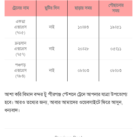
পৌছানোর
ট্রেনের নাম
ছুটির দিন
ছাড়ায় সময়
সময়
একতা
এক্সপ্রেস
নাই
১০ঃ৪৩
১৯ঃ৫১
(৭০৫)
দ্রুতযান
এক্সপ্রেস
নাই
২০ঃ২৮
০৫ঃ১১
(৭৫৭)
পঞ্চগড়
এক্সপ্রেস
নাই
০৮ঃ০৩
০৮ঃ০৩
(৭৯৩)
আশা করি বিমান বন্দর টু পীরগঞ্জ স্টেশনে ট্রেনে আপনার যাত্রা উপভোগ্য
হবে। আরও তথ্যের জন্য, আবার আমাদের ওয়েবসাইটে ফিরে আসুন,
ধন্যবাদ।